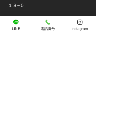
１８−５
【運営・総本部】
LINE
電話番号
Instagram
総合格闘技＆スポーツジム BLAZE
代表：藤本 公和 (Kimikazu Fujimoto)
（AmazonTOP10入り書籍、著者)
〒761-2305 香川県綾歌郡綾川町滝宮2615-
1
【BLAZEグループ ネットワーク】
・
総合格闘技＆スポーツジム BLAZE（綾川）
・
BLAZE MMA スポーツスタジオ（美馬）
・
HAU フィットネス＆カルチャースペース
（丸亀市）
レンタルスタジオ。レンタルジム
・
FIGHT CUBE (高松市）
※会員様は上記4拠点全ての施設を相互利用可能で
す。