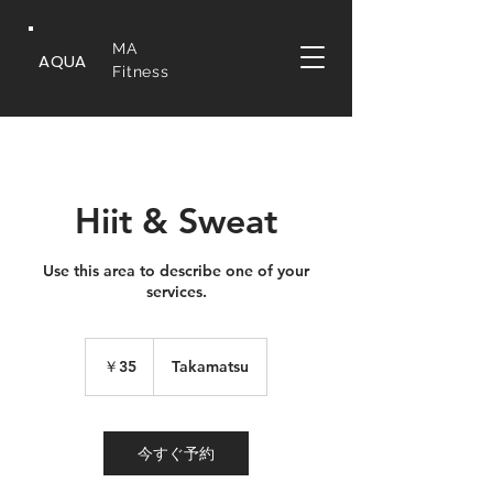
MA
AQUA
Fitness
Hiit & Sweat
Use this area to describe one of your
services.
35
円
￥35
Takamatsu
今すぐ予約